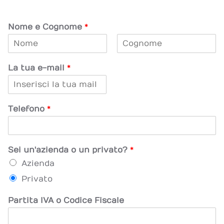
Nome e Cognome
*
N
C
o
o
La tua e-mail
*
m
g
e
n
o
m
e
Telefono
*
Sei un'azienda o un privato?
*
Azienda
Privato
Partita IVA o Codice Fiscale