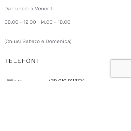
Da Lunedì a Venerdì
08.00 - 12.00 | 14.00 - 18.00
(Chiusi Sabato e Domenica)
TELEFONI
Ufficio:
+39 010 9113124
Emergenze:
+39 349 2854612
Fax:
+39 010 9112255